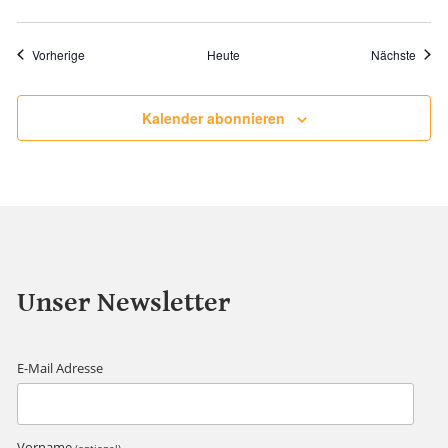
Veranstaltungen
Veran
Vorherige
Heute
Nächste
Kalender abonnieren
Unser Newsletter
E-Mail Adresse
Vorname
(optional)