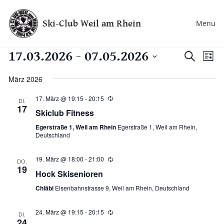
Ski-Club Weil am Rhein
Menu
17.03.2026
 - 
07.05.2026
Veran
Ve
Suche
Liste
Datum
An
Such
wählen.
März 2026
Na
und
17. März @ 19:15
-
20:15
Wiederholung
DI.
17
Skiclub Fitness
Ansic
Egerstraße 1, Weil am Rhein
Egerstraße 1, Weil am Rhein,
Deutschland
Navig
19. März @ 18:00
-
21:00
Wiederholung
DO.
19
Hock Skisenioren
Chläbi
Eisenbahnstrasse 9, Weil am Rhein, Deutschland
24. März @ 19:15
-
20:15
Wiederholung
DI.
24