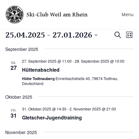
Ski-Club Weil am Rhein
Menu
25.04.2025
 - 
27.01.2026
Veran
Ve
Suche
Liste
Datum
An
Such
wählen.
September 2025
Na
und
27. September 2025 @ 11:00
-
28. September 2025 @ 10:00
SA.
27
Hüttenabschied
Ansic
Hütte Todtnauberg
Ennerbachstraße 40, 79674 Todtnau,
Deutschland
Navig
Oktober 2025
31. Oktober 2025 @ 14:30
-
2. November 2025 @ 21:00
FR.
31
Gletscher-Jugendtraining
November 2025